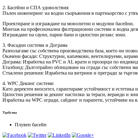
2. Басейни и СПА удоволствия
Пълен инженеринг на водни съоръжения в партньорство с утвъ
Проектиране и изграждане на монолитни и модулни басейни.
Монтаж на професионални филтрационни системи и водна дез
Изграждане на сауни, парни бани и цялостни релакс зони.
3. Фасадни системи и Дограма
Разполагаме със собствена производствена база, което ни позв
Окачени фасади: Структурни, капачкови, вентилируеми, керам
Дограма: Изработка на PVC и AL врати и прозорци по индивид
Еталбонд: Дълготрайно облицоване на сгради със собствени ма
Стъклени решения: Изработка на витрини и прегради за търгов
4. WPC Декинг системи
Като директен вносител, гарантираме устойчивост и естетика 
Цялостни решения за декинг настилки за тераси, веранди и зон
Изработка на WPC огради, сайдинг и парапети, устойчиви на в
Удобства
Плувен басейн