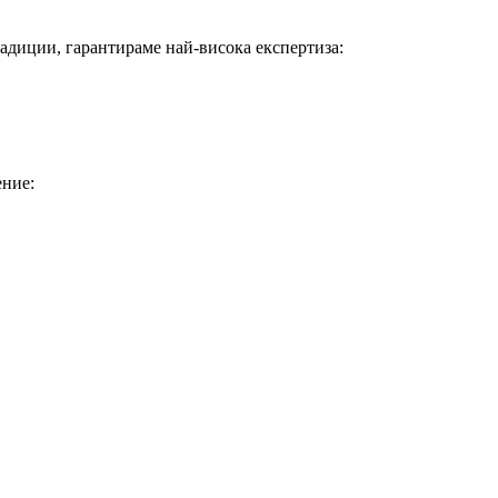
адиции, гарантираме най-висока експертиза:
ение: