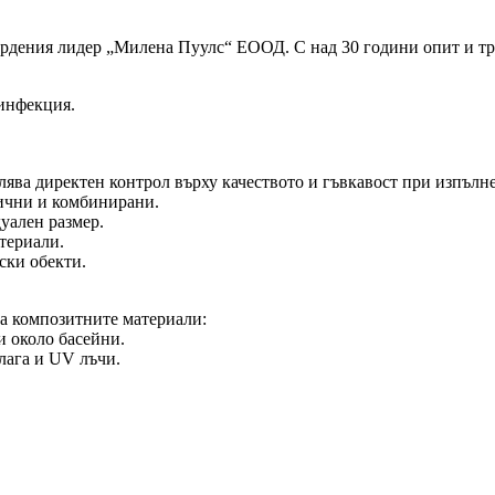
рдения лидер „Милена Пуулс“ ЕООД. С над 30 години опит и тр
инфекция.
олява директен контрол върху качеството и гъвкавост при изпълн
ични и комбинирани.
уален размер.
териали.
ски обекти.
на композитните материали:
и около басейни.
лага и UV лъчи.