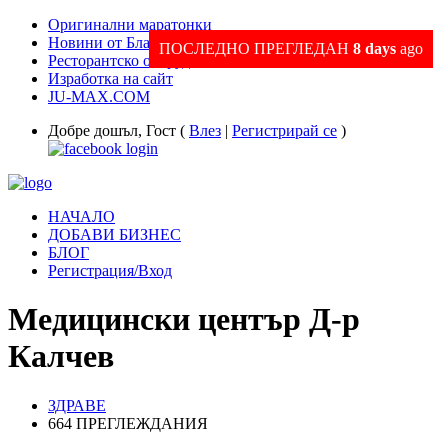
Оригинални маратонки
Новини от Благоевград и Региона
ПОСЛЕДНО ПРЕГЛЕДАН
8 days
ago
Ресторантско оборудване
Изработка на сайт
JU-MAX.COM
Добре дошъл, Гост (
Влез
|
Регистрирай се
)
НАЧАЛО
ДОБАВИ БИЗНЕС
БЛОГ
Регистрация/Вход
Медицински център Д-р
Калчев
ЗДРАВЕ
664 ПРЕГЛЕЖДАНИЯ