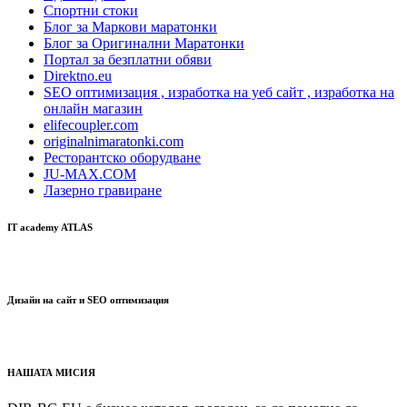
Спортни стоки
Блог за Маркови маратонки
Блог за Оригинални Маратонки
Портал за безплатни обяви
Direktno.eu
SEO оптимизация , изработка на уеб сайт , изработка на
онлайн магазин
elifecoupler.com
originalnimaratonki.com
Ресторантско оборудване
JU-MAX.COM
Лазерно гравиране
IT academy ATLAS
Дизайн на сайт и SEO оптимизация
НАШАТА МИСИЯ