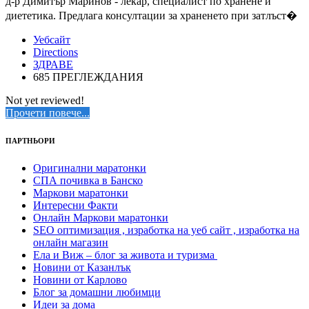
д-р Димитър Маринов - лекар, специалист по хранене и
диететика. Предлага консултации за храненето при затлъст�
Уебсайт
Directions
ЗДРАВЕ
685 ПРЕГЛЕЖДАНИЯ
Not yet reviewed!
Прочети повече...
ПАРТНЬОРИ
Оригинални маратонки
СПА почивка в Банско
Маркови маратонки
Интересни Факти
Онлайн Маркови маратонки
SEO оптимизация , изработка на уеб сайт , изработка на
онлайн магазин
Ела и Виж – блог за живота и туризма
Новини от Казанлък
Новини от Карлово
Блог за домашни любимци
Идеи за дома