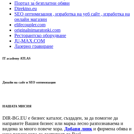
Портал за безплатни обяви
Direktno.eu
SEO оптимизация , изработка на уеб сайт , изработка на
онлайн магазин
elifecoupler.com
originalnimaratonki.com
Ресторантско оборудване
JU-MAX.COM
Лазерно гравиране
IT academy ATLAS
Дизайн на сайт и SEO оптимизация
НАШАТА МИСИЯ
DIR-BG.EU е бизнес каталог, създаден, за да помогне да
направите Вашия бизнес или марка лесно разпознаваема и
видима за много повече хора.
Добави линк
и фирмена обява и