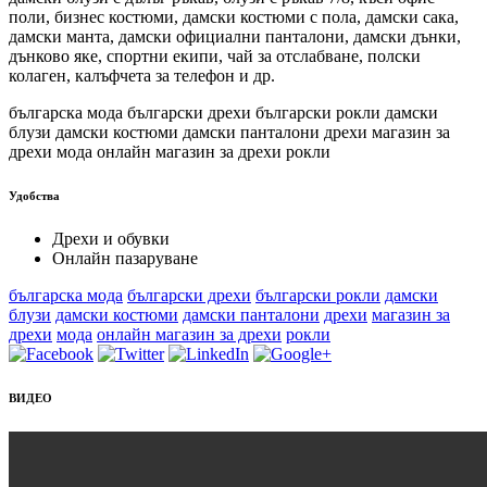
поли, бизнес костюми, дамски костюми с пола, дамски сака,
дамски манта, дамски официални панталони, дамски дънки,
дънково яке, спортни екипи, чай за отслабване, полски
колаген, калъфчета за телефон и др.
българска мода български дрехи български рокли дамски
блузи дамски костюми дамски панталони дрехи магазин за
дрехи мода онлайн магазин за дрехи рокли
Удобства
Дрехи и обувки
Онлайн пазаруване
българска мода
български дрехи
български рокли
дамски
блузи
дамски костюми
дамски панталони
дрехи
магазин за
дрехи
мода
онлайн магазин за дрехи
рокли
ВИДЕО