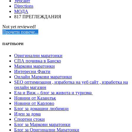
Уебсайт
Directions
МОДА
817 ПРЕГЛЕЖДАНИЯ
Not yet reviewed!
Прочети повече...
ПАРТНЬОРИ
Оригинални маратонки
СПА почивка в Банско
Маркови маратонки
Интересни Факти
Онлайн Маркови маратонки
SEO оптимизация , изработка на уеб сайт , изработка на
онлайн магазин
Ела и Виж – блог за живота и туризма
Новини от Казанлък
Новини от Карлово
Блог за домашни любимци
Идеи за дома
Спортни стоки
Блог за Маркови маратонки
Блог за Оригинални Маратонки