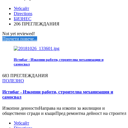
Уебсайт
Directions
БИЗНЕС
206 ПРЕГЛЕЖДАНИЯ
Not yet reviewed!
Прочети повече...
Истибаг - Изкопни работи, строителна механизация и
самосвал
683 ПРЕГЛЕЖДАНИЯ
ПОЛЕЗНО
Истибаг - Изкопни работи, строителна механизация и
самосвал
Изкопни деиностиНаправа на изкопи за жилищни и
обществени сгради и къщиПред ремонтна дейност на строител
Уебсайт