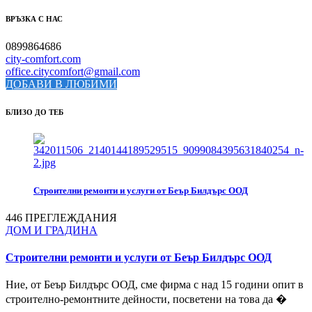
ВРЪЗКА С НАС
0899864686
city-comfort.com
office.citycomfort@gmail.com
ДОБАВИ В ЛЮБИМИ
БЛИЗО ДО ТЕБ
Строителни ремонти и услуги от Беър Билдърс ООД
446 ПРЕГЛЕЖДАНИЯ
ДОМ И ГРАДИНА
Строителни ремонти и услуги от Беър Билдърс ООД
Ние, от Беър Билдърс ООД, сме фирма с над 15 години опит в
строително-ремонтните дейности, посветени на това да �