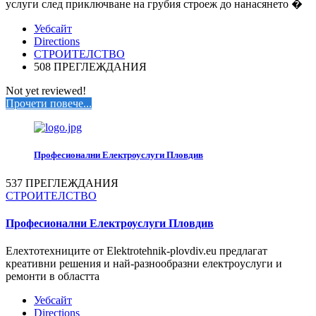
услуги след приключване на грубия строеж до нанасянето �
Уебсайт
Directions
СТРОИТЕЛСТВО
508 ПРЕГЛЕЖДАНИЯ
Not yet reviewed!
Прочети повече...
Професионални Електроуслуги Пловдив
537 ПРЕГЛЕЖДАНИЯ
СТРОИТЕЛСТВО
Професионални Електроуслуги Пловдив
Елехтотехниците от Elektrotehnik-plovdiv.eu пpeдлaгaт
креативни решения и най-paзнooбpaзни електроycлyги и
ремонти в областта
Уебсайт
Directions