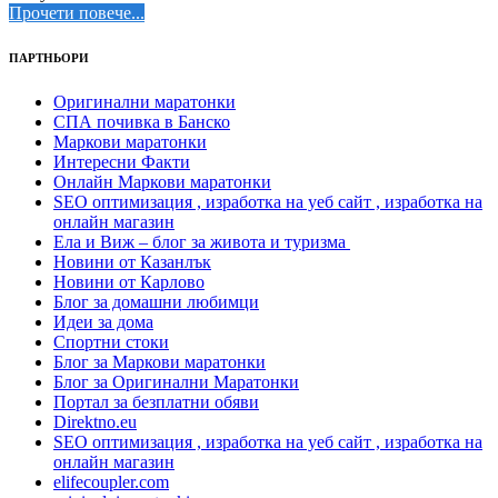
Прочети повече...
ПАРТНЬОРИ
Оригинални маратонки
СПА почивка в Банско
Маркови маратонки
Интересни Факти
Онлайн Маркови маратонки
SEO оптимизация , изработка на уеб сайт , изработка на
онлайн магазин
Ела и Виж – блог за живота и туризма
Новини от Казанлък
Новини от Карлово
Блог за домашни любимци
Идеи за дома
Спортни стоки
Блог за Маркови маратонки
Блог за Оригинални Маратонки
Портал за безплатни обяви
Direktno.eu
SEO оптимизация , изработка на уеб сайт , изработка на
онлайн магазин
elifecoupler.com