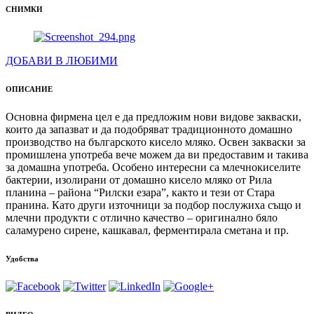
СНИМКИ
ДОБАВИ В ЛЮБИМИ
ОПИСАНИЕ
Основна фирмена цел е да предложим нови видове закваски,
които да запазват и да подобряват традиционното домашно
производство на българското кисело мляко. Освен закваски за
промишлена употреба вече можем да ви предоставим и такива
за домашна употреба. Особено интересни са млечнокиселите
бактерии, изолирани от домашно кисело мляко от Рила
планина – района “Рилски езара”, както и тези от Стара
пранина. Като други източници за подбор послужиха също и
млечни продукти с отлично качество – оригинално бяло
саламурено сирене, кашкавал, ферментирала сметана и пр.
Удобства