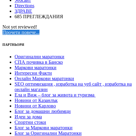
Уебсайт
Directions
ЗДРАВЕ
685 ПРЕГЛЕЖДАНИЯ
Not yet reviewed!
Прочети повече...
ПАРТНЬОРИ
Оригинални маратонки
СПА почивка в Банско
Маркови маратонки
Интересни Факти
Онлайн Маркови маратонки
SEO оптимизация , изработка на уеб сайт , изработка на
онлайн магазин
Ела и Виж – блог за живота и туризма
Новини от Казанлък
Новини от Карлово
Блог за домашни любимци
Идеи за дома
Спортни стоки
Блог за Маркови маратонки
Блог за Оригинални Маратонки