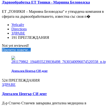
Дървообработка ЕТ Тоники - Марияна Беловодска
ЕТ „ТОНИКИ – Марияна Беловодска“ е утвърдена компания в
сферата на дървообработването, известна със своя п�
Уебсайт
Directions
ЗДРАВЕ
191 ПРЕГЛЕЖДАНИЯ
Not yet reviewed!
Прочети повече...
Дентален Център СИ дент
524 ПРЕГЛЕЖДАНИЯ
ЗДРАВЕ
Дентален Център СИ дент
Д-р Станчо Станчев завършва дентална медицина в