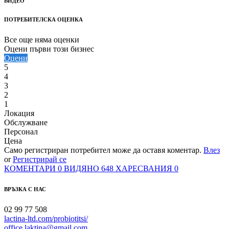
ВИДЕО
ПОТРЕБИТЕЛСКА ОЦЕНКА
Все още няма оценки
Оцени първи този бизнес
Оцени
5
4
3
2
1
Локация
Обслужване
Персонал
Цена
Само регистриран потребител може да оставя коментар.
Влез
or
Регистрирай се
КОМЕНТАРИ
0
ВИДЯНО
648
ХАРЕСВАНИЯ
0
ВРЪЗКА С НАС
02 99 77 508
lactina-ltd.com/probiotitsi/
office.laktina@gmail.com