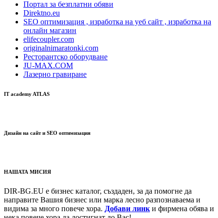
Портал за безплатни обяви
Direktno.eu
SEO оптимизация , изработка на уеб сайт , изработка на
онлайн магазин
elifecoupler.com
originalnimaratonki.com
Ресторантско оборудване
JU-MAX.COM
Лазерно гравиране
IT academy ATLAS
Дизайн на сайт и SEO оптимизация
НАШАТА МИСИЯ
DIR-BG.EU е бизнес каталог, създаден, за да помогне да
направите Вашия бизнес или марка лесно разпознаваема и
видима за много повече хора.
Добави линк
и фирмена обява и
нека повече хора да достигнат до Вас!