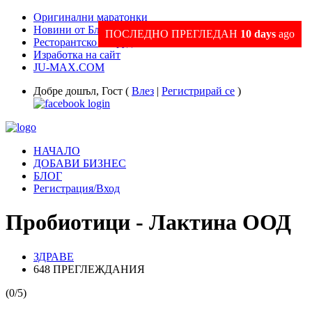
Оригинални маратонки
Новини от Благоевград и Региона
ПОСЛЕДНО ПРЕГЛЕДАН
10 days
ago
Ресторантско оборудване
Изработка на сайт
JU-MAX.COM
Добре дошъл, Гост (
Влез
|
Регистрирай се
)
НАЧАЛО
ДОБАВИ БИЗНЕС
БЛОГ
Регистрация/Вход
Пробиотици - Лактина ООД
ЗДРАВЕ
648 ПРЕГЛЕЖДАНИЯ
(0/5)