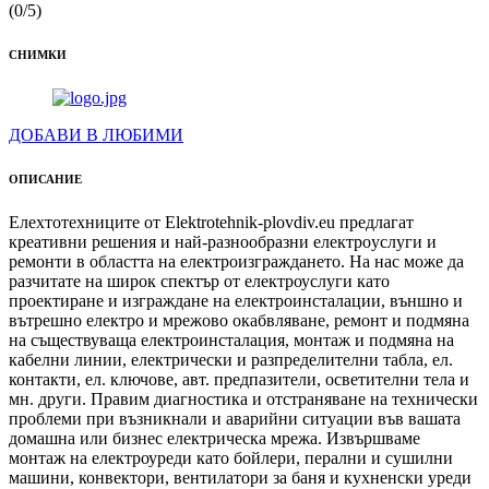
(0/5)
СНИМКИ
ДОБАВИ В ЛЮБИМИ
ОПИСАНИЕ
Елехтотехниците от Elektrotehnik-plovdiv.eu пpeдлaгaт
креативни решения и най-paзнooбpaзни електроycлyги и
ремонти в областта на електроизграждането. На нас може да
разчитате на широк спектър от електроуслуги като
проектиране и изграждане на eлeĸтpoинcтaлaции, външно и
вътрешно електро и мрежово окабвляване, ремонт и подмяна
на съществуваща електроинсталация, монтаж и подмяна на
кабелни линии, електрически и разпределителни табла, ел.
контакти, ел. ключове, авт. предпазители, осветителни тела и
мн. други. Правим диагностика и отстраняване на технически
проблеми при възникнали и аварийни ситуации във вашата
домашна или бизнес електрическа мрежа. Извършваме
монтаж на електроуреди като бойлери, перални и сушилни
машини, конвектори, вентилатори за баня и кухненски уреди