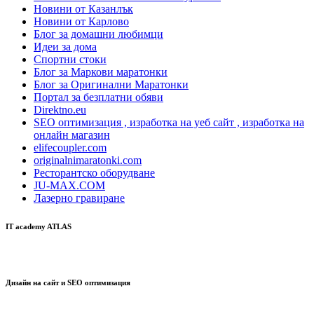
Новини от Казанлък
Новини от Карлово
Блог за домашни любимци
Идеи за дома
Спортни стоки
Блог за Маркови маратонки
Блог за Оригинални Маратонки
Портал за безплатни обяви
Direktno.eu
SEO оптимизация , изработка на уеб сайт , изработка на
онлайн магазин
elifecoupler.com
originalnimaratonki.com
Ресторантско оборудване
JU-MAX.COM
Лазерно гравиране
IT academy ATLAS
Дизайн на сайт и SEO оптимизация