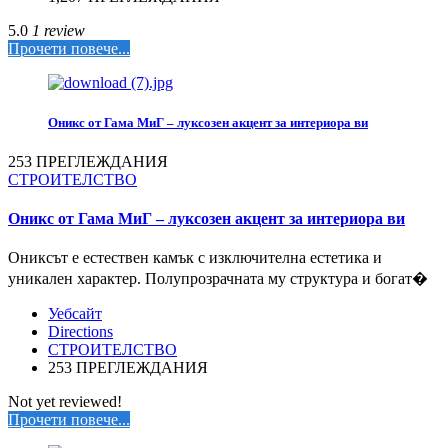
5.0
1 review
Прочети повече...
Оникс от Гама МиГ – луксозен акцент за интериора ви
253 ПРЕГЛЕЖДАНИЯ
СТРОИТЕЛСТВО
Оникс от Гама МиГ – луксозен акцент за интериора ви
Ониксът е естествен камък с изключителна естетика и
уникален характер. Полупрозрачната му структура и богат�
Уебсайт
Directions
СТРОИТЕЛСТВО
253 ПРЕГЛЕЖДАНИЯ
Not yet reviewed!
Прочети повече...