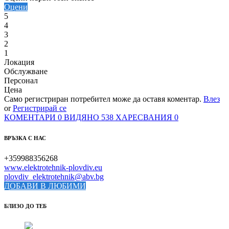
Оцени
5
4
3
2
1
Локация
Обслужване
Персонал
Цена
Само регистриран потребител може да оставя коментар.
Влез
or
Регистрирай се
КОМЕНТАРИ
0
ВИДЯНО
538
ХАРЕСВАНИЯ
0
ВРЪЗКА С НАС
+359988356268
www.elektrotehnik-plovdiv.eu
plovdiv_elektrotehnik@abv.bg
ДОБАВИ В ЛЮБИМИ
БЛИЗО ДО ТЕБ