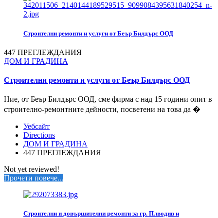
Строителни ремонти и услуги от Беър Билдърс ООД
447 ПРЕГЛЕЖДАНИЯ
ДОМ И ГРАДИНА
Строителни ремонти и услуги от Беър Билдърс ООД
Ние, от Беър Билдърс ООД, сме фирма с над 15 години опит в
строително-ремонтните дейности, посветени на това да �
Уебсайт
Directions
ДОМ И ГРАДИНА
447 ПРЕГЛЕЖДАНИЯ
Not yet reviewed!
Прочети повече...
Строителни и довършителни ремонти за гр. Плводив и