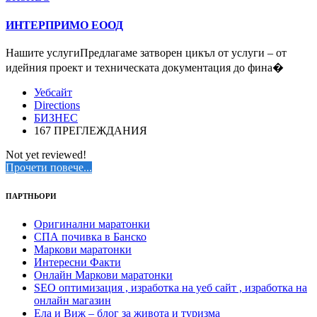
ИНТЕРПРИМО ЕООД
Нашите услугиПредлагаме затворен цикъл от услуги – от
идейния проект и техническата документация до фина�
Уебсайт
Directions
БИЗНЕС
167 ПРЕГЛЕЖДАНИЯ
Not yet reviewed!
Прочети повече...
ПАРТНЬОРИ
Оригинални маратонки
СПА почивка в Банско
Маркови маратонки
Интересни Факти
Онлайн Маркови маратонки
SEO оптимизация , изработка на уеб сайт , изработка на
онлайн магазин
Ела и Виж – блог за живота и туризма