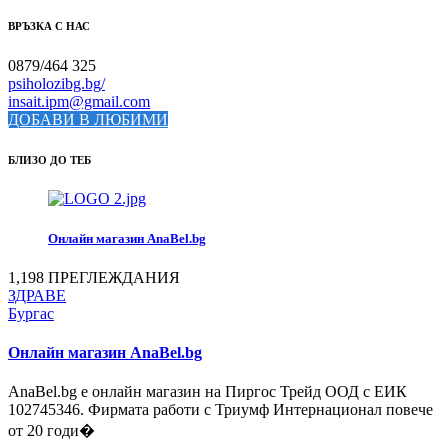
ВРЪЗКА С НАС
0879/464 325
psiholozibg.bg/
insait.ipm@gmail.com
ДОБАВИ В ЛЮБИМИ
БЛИЗО ДО ТЕБ
Онлайн магазин AnaBel.bg
1,198 ПРЕГЛЕЖДАНИЯ
ЗДРАВЕ
Бургас
Онлайн магазин AnaBel.bg
АnaBel.bg е онлайн магазин на Пиргос Трейд ООД с ЕИК
102745346. Фирмата работи с Триумф Интернационал повече
от 20 годи�