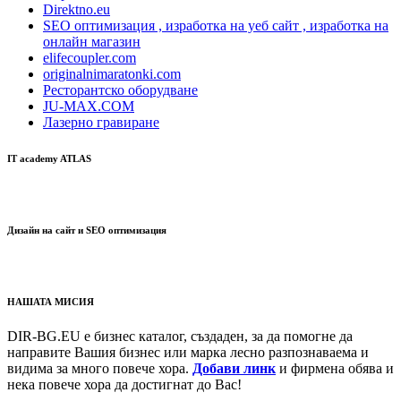
Direktno.eu
SEO оптимизация , изработка на уеб сайт , изработка на
онлайн магазин
elifecoupler.com
originalnimaratonki.com
Ресторантско оборудване
JU-MAX.COM
Лазерно гравиране
IT academy ATLAS
Дизайн на сайт и SEO оптимизация
НАШАТА МИСИЯ
DIR-BG.EU е бизнес каталог, създаден, за да помогне да
направите Вашия бизнес или марка лесно разпознаваема и
видима за много повече хора.
Добави линк
и фирмена обява и
нека повече хора да достигнат до Вас!