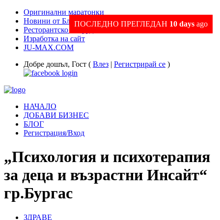
Оригинални маратонки
Новини от Благоевград и Региона
ПОСЛЕДНО ПРЕГЛЕДАН
10 days
ago
Ресторантско оборудване
Изработка на сайт
JU-MAX.COM
Добре дошъл, Гост (
Влез
|
Регистрирай се
)
НАЧАЛО
ДОБАВИ БИЗНЕС
БЛОГ
Регистрация/Вход
„Психология и психотерапия
за деца и възрастни Инсайт“
гр.Бургас
ЗДРАВЕ