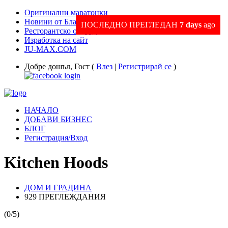
Оригинални маратонки
Новини от Благоевград и Региона
ПОСЛЕДНО ПРЕГЛЕДАН
7 days
ago
Ресторантско оборудване
Изработка на сайт
JU-MAX.COM
Добре дошъл, Гост (
Влез
|
Регистрирай се
)
НАЧАЛО
ДОБАВИ БИЗНЕС
БЛОГ
Регистрация/Вход
Kitchen Hoods
ДОМ И ГРАДИНА
929 ПРЕГЛЕЖДАНИЯ
(0/5)