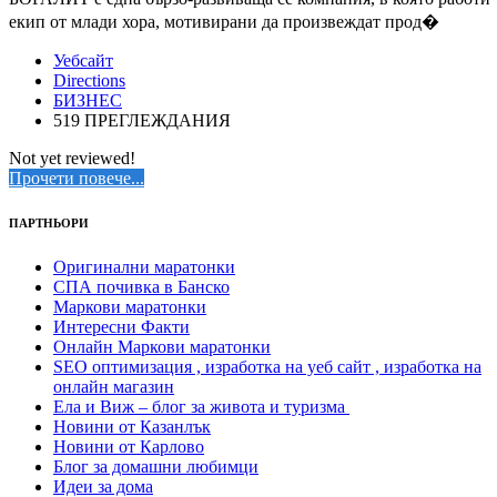
екип от млади хора, мотивирани да произвеждат прод�
Уебсайт
Directions
БИЗНЕС
519 ПРЕГЛЕЖДАНИЯ
Not yet reviewed!
Прочети повече...
ПАРТНЬОРИ
Оригинални маратонки
СПА почивка в Банско
Маркови маратонки
Интересни Факти
Онлайн Маркови маратонки
SEO оптимизация , изработка на уеб сайт , изработка на
онлайн магазин
Ела и Виж – блог за живота и туризма
Новини от Казанлък
Новини от Карлово
Блог за домашни любимци
Идеи за дома