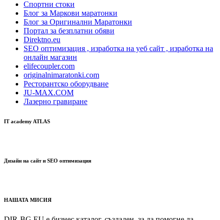
Спортни стоки
Блог за Маркови маратонки
Блог за Оригинални Маратонки
Портал за безплатни обяви
Direktno.eu
SEO оптимизация , изработка на уеб сайт , изработка на
онлайн магазин
elifecoupler.com
originalnimaratonki.com
Ресторантско оборудване
JU-MAX.COM
Лазерно гравиране
IT academy ATLAS
Дизайн на сайт и SEO оптимизация
НАШАТА МИСИЯ
DIR-BG.EU е бизнес каталог, създаден, за да помогне да