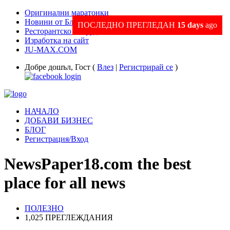
Оригинални маратонки
Новини от Благоевград и Региона
ПОСЛЕДНО ПРЕГЛЕДАН
15 days
ago
Ресторантско оборудване
Изработка на сайт
JU-MAX.COM
Добре дошъл, Гост (
Влез
|
Регистрирай се
)
НАЧАЛО
ДОБАВИ БИЗНЕС
БЛОГ
Регистрация/Вход
NewsPaper18.com the best
place for all news
ПОЛЕЗНО
1,025 ПРЕГЛЕЖДАНИЯ