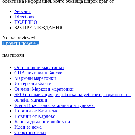
обективна информация, която обхваща широк кръг от
Уебсайт
Directions
ПОЛЕЗНО
323 ПРЕГЛЕЖДАНИЯ
Not yet reviewed!
Прочети повече...
ПАРТНЬОРИ
Оригинални маратонки
СПА почивка в Банско
Маркови маратонки
Интересни Факти
Онлайн Маркови маратонки
SEO оптимизация , изработка на уеб сайт , изработка на
онлайн магазин
Ела и Виж – блог за живота и туризма
Новини от Казанлък
Новини от Карлово
Блог за домашни любимци
Идеи за дома
Спортни стоки