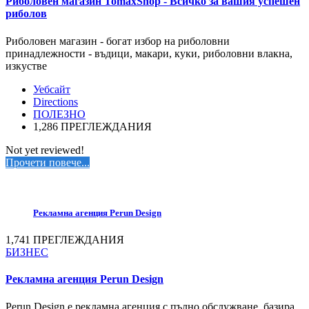
Риболовен магазин TomaxShop - Всичко за вашия успешен
риболов
Риболовен магазин - богат избор на риболовни
принадлежности - въдици, макари, куки, риболовни влакна,
изкустве
Уебсайт
Directions
ПОЛЕЗНО
1,286 ПРЕГЛЕЖДАНИЯ
Not yet reviewed!
Прочети повече...
Рекламна агенция Perun Design
1,741 ПРЕГЛЕЖДАНИЯ
БИЗНЕС
Рекламна агенция Perun Design
Perun Design е рекламна агенция с пълно обслужване, базира