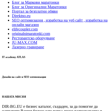
Блог за Маркови маратонки
Блог за Оригинални Маратонки
Портал за безплатни обяви
Direktno.eu
SEO оптимизация , изработка на уеб сайт , изработка на
онлайн магазин
elifecoupler.com
originalnimaratonki.com
Ресторантско оборудване
JU-MAX.COM
Лазерно гравиране
IT academy ATLAS
Дизайн на сайт и SEO оптимизация
НАШАТА МИСИЯ
DIR-BG.EU е бизнес каталог, създаден, за да помогне да
направите Вашия бизнес или марка лесно разпознаваема и