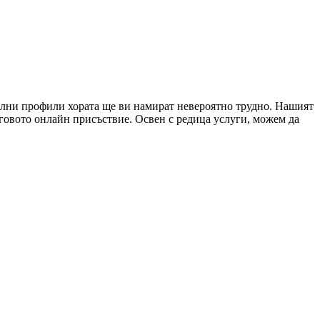
иални профили хората ще ви намират невероятно трудно. Нашият
еговото онлайн присъствие. Освен с редица услуги, можем да