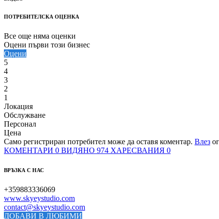
ПОТРЕБИТЕЛСКА ОЦЕНКА
Все още няма оценки
Оцени първи този бизнес
Оцени
5
4
3
2
1
Локация
Обслужване
Персонал
Цена
Само регистриран потребител може да оставя коментар.
Влез
o
КОМЕНТАРИ
0
ВИДЯНО
974
ХАРЕСВАНИЯ
0
ВРЪЗКА С НАС
+359883336069
www.skyeystudio.com
contact@skyeystudio.com
ДОБАВИ В ЛЮБИМИ