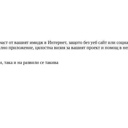
част от вашият имидж в Интернет, защото без уеб сайт или соц
билно приложение, цялостна визия за вашият проект и помощ в н
, така и на развили се такива