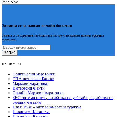
25th Nov
Запиши се за нашия онлайн бюлетин
Запиши се за седмичния ни бюлетин и ние ще ти изпращаме новини, оферти и
промоции..
ЗАПИС
ПАРТНЬОРИ
Оригинални маратонки
СПА почивка в Банско
Маркови маратонки
Интересни Факти
Онлайн Маркови маратонки
SEO оптимизация , изработка на уеб сайт , изработка на
онлайн магазин
Ела и Виж – блог за живота и туризма
Новини от Казанлък
Новини от Карлово