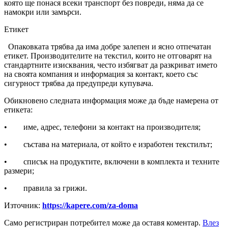
която ще понася всеки транспорт без повреди, няма да се
намокри или замърси.
Етикет
Опаковката трябва да има добре залепен и ясно отпечатан
етикет. Производителите на текстил, които не отговарят на
стандартните изисквания, често избягват да разкриват името
на своята компания и информация за контакт, което със
сигурност трябва да предупреди купувача.
Обикновено следната информация може да бъде намерена от
етикета:
• име, адрес, телефони за контакт на производителя;
• състава на материала, от който е изработен текстилът;
• списък на продуктите, включени в комплекта и техните
размери;
• правила за грижи.
Източник:
https://kapere.com/za-doma
Само регистриран потребител може да оставя коментар.
Влез