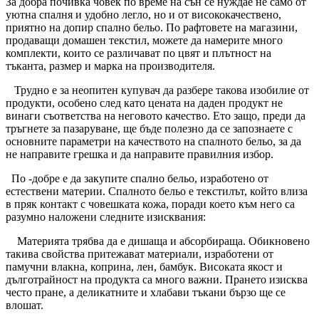
За добра почивка човек по време на сън се нуждае не само от
уютна спалня и удобно легло, но и от висококачествено,
приятно на допир спално бельо. По рафтовете на магазини,
продаващи домашен текстил, можете да намерите много
комплекти, които се различават по цвят и плътност на
тъканта, размер и марка на производителя.
Трудно е за неопитен купувач да разбере такова изобилие от
продукти, особено след като цената на даден продукт не
винаги съответства на неговото качество. Ето защо, преди да
тръгнете за пазаруване, ще бъде полезно да се запознаете с
основните параметри на качеството на спалното бельо, за да
не направите грешка и да направите правилния избор.
По -добре е да закупите спално бельо, изработено от
естествени материи. Спалното бельо е текстилът, който влиза
в пряк контакт с човешката кожа, поради което към него са
разумно наложени следните изисквания:
Материята трябва да е дишаща и абсорбираща. Обикновено
такива свойства притежават материали, изработени от
памучни влакна, коприна, лен, бамбук. Високата якост и
дълготрайност на продукта са много важни. Прането изисква
често пране, а деликатните и хлабави тъкани бързо ще се
влошат.