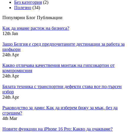
Без категория
(2)
Полезно
(34)
Популярни Блог Публикации
Как да имаме растеж на бизнеса?
12th Jan
Защо Белгия е сред предпочитаните дестинации за работа за
шофьори
24th Apr
Какво отличава качествения монтаж на гипсокартон от
компромисния
24th Apr
Бялата техника с транспортни дефекти става все по-търсен
избор
24th Apr
Ръководство за дами: Как да изберем бижу за мъж, без да
сгрешим?
4th Mar
Новите функции на iPhone 16 Pro: Какво да очакваме?