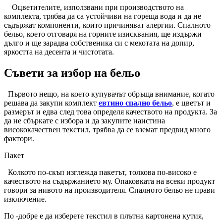
Оцветителите, използвани при производството на
комплекта, трябва да са устойчиви на гореща вода и да не
съдържат компоненти, които причиняват алергии. Спалното
бельо, което отговаря на горните изисквания, ще издържи
дълго и ще зарадва собственика си с мекотата на допир,
яркостта на десента и чистотата.
Съвети за избор на бельо
Първото нещо, на което купувачът обръща внимание, когато
решава да закупи комплект
евтино
спално бельо
, е цветът и
размерът и едва след това определя качеството на продукта. За
да не сбъркате с избора и да закупите наистина
висококачествен текстил, трябва да се вземат предвид много
фактори.
Пакет
Колкото по-скъп изглежда пакетът, толкова по-високо е
качеството на съдържанието му. Опаковката на всеки продукт
говори за нивото на производителя. Спалното бельо не прави
изключение.
По -добре е да изберете текстил в плътна картонена кутия,