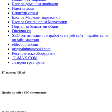
Блог за домашни любимци
Идеи за дома
Спортни стоки
Блог за Маркови маратонки
Блог за Оригинални Маратонки
Портал за безплатни обяви
Direktno.eu
SEO оптимизация , изработка на уеб сайт , изработка на
онлайн магазин
elifecoupler.com
originalnimaratonki.com
Ресторантско оборудване
JU-MAX.COM
Лазерно гравиране
IT academy ATLAS
Дизайн на сайт и SEO оптимизация