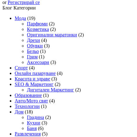
or
Регистрирай се
Блог Категории
Мода
(19)
Парфюми
(2)
Козметика
(2)
Оригинални маратонки
(2)
Дрехи
(4)
Обувки
(3)
Бельо
(1)
Грим
(1)
Аксесоари
(3)
Спорт
(4)
Онлайн пазаруване
(4)
Красота и здраве
(3)
SEO & Маркетинг
(2)
Дигитален Маркетинг
(2)
Образование
(1)
Авто/Мото свят
(4)
Технологии
(1)
Дом
(18)
Градина
(2)
Кухни
(3)
Баня
(6)
Развлечения
(5)