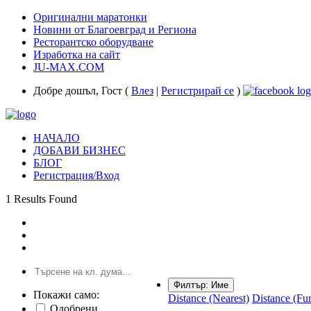
Оригинални маратонки
Новини от Благоевград и Региона
Ресторантско оборудване
Изработка на сайт
JU-MAX.COM
Добре дошъл, Гост (
Влез
|
Регистрирай се
)
НАЧАЛО
ДОБАВИ БИЗНЕС
БЛОГ
Регистрация/Вход
1 Results Found
Филтър:
Име
Покажи само:
Distance (Nearest)
Distance (Fur
Одобрени