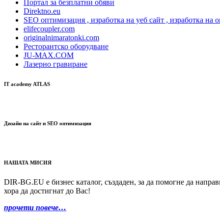
Портал за безплатни обяви
Direktno.eu
SEO оптимизация , изработка на уеб сайт , изработка на 
elifecoupler.com
originalnimaratonki.com
Ресторантско оборудване
JU-MAX.COM
Лазерно гравиране
IT academy ATLAS
Дизайн на сайт и SEO оптимизация
НАШАТА МИСИЯ
DIR-BG.EU е бизнес каталог, създаден, за да помогне да напра
хора да достигнат до Вас!
прочети повече…