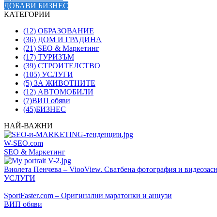
ДОБАВИ БИЗНЕС
КАТЕГОРИИ
(12)
ОБРАЗОВАНИЕ
(36)
ДОМ И ГРАДИНА
(21)
SEO & Маркетинг
(17)
ТУРИЗЪМ
(39)
СТРОИТЕЛСТВО
(105)
УСЛУГИ
(5)
ЗА ЖИВОТНИТЕ
(12)
АВТОМОБИЛИ
(7)
ВИП обяви
(45)
БИЗНЕС
НАЙ-ВАЖНИ
W-SEO.com
SEO & Маркетинг
Виолета Пенчева – ViooView. Сватбена фотография и видеозас
УСЛУГИ
SportFaster.com – Оригинални маратонки и анцузи
ВИП обяви