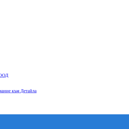
 ООД
мание към Детайла