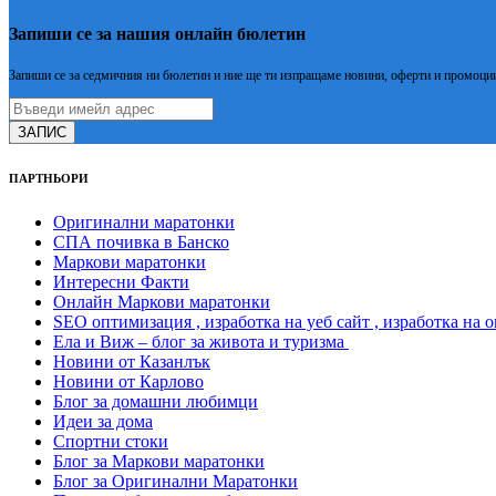
Запиши се за нашия онлайн бюлетин
Запиши се за седмичния ни бюлетин и ние ще ти изпращаме новини, оферти и промоции
ЗАПИС
ПАРТНЬОРИ
Оригинални маратонки
СПА почивка в Банско
Маркови маратонки
Интересни Факти
Онлайн Маркови маратонки
SEO оптимизация , изработка на уеб сайт , изработка на 
Ела и Виж – блог за живота и туризма
Новини от Казанлък
Новини от Карлово
Блог за домашни любимци
Идеи за дома
Спортни стоки
Блог за Маркови маратонки
Блог за Оригинални Маратонки